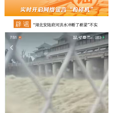
辟 谣
“湖北安陆府河洪水冲断了桥梁”不实