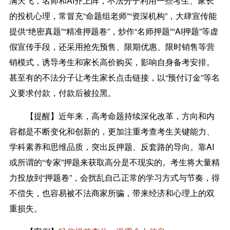
满天飞，名师和AI齐上阵，不法分子利用一些考生、家长
的投机心理，常冒充“命题组老师”“资深机构”，大肆宣传能
提供“绝密真题”“精准押题卷”，炒作“名师押题”“AI押题”等虚
假宣传手段，还采用抢先预售、限期优惠、限时销售等营
销模式，诱导考生和家长高价购买，影响自身备考安排。
甚至有的不法分子让考生家长点击链接，以“预付订金”等名
义要求付款，付款后被拉黑。
【提醒】
近年来，高考命题持续深化改革，方向和内
容都是不断变化和创新的，更加注重考查考生关键能力、
学科素养和思维品质，突出反押题、反套路的导向。靠AI
或所谓的“专家”押题来获取高分是不现实的。考生将大量精
力投放到“押题卷”，会扰乱自己正常的学习方式与节奏，得
不偿失，也容易被不法商家所骗，带来经济和心理上的双
重损失。