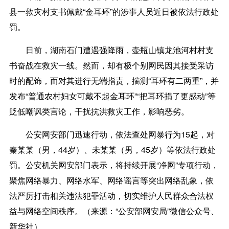
县一救灾村支书佩戴“金耳环”的涉事人员近日被依法行政处
罚。
日前，湖南石门遭遇强降雨，壶瓶山镇龙池河村村支
书奋战在救灾一线。然而，却有极个别网民因其接受采访
时的配饰，而对其进行无端指责，揣测“耳环有二两重”，并
发布“普通农村妇女可戴不起金耳环”“把耳环捐了更感动”等
贬低嘲讽类言论，干扰抗洪救灾工作，影响恶劣。
公安网安部门迅速行动，依法查处网暴行为15起，对
秦某某（男，44岁）、未某某（男，45岁）等依法行政处
罚。公安机关网安部门表示，将持续开展“净网”专项行动，
聚焦网络暴力、网络水军、网络谣言等突出网络乱象，依
法严厉打击相关违法犯罪活动，切实维护人民群众合法权
益与网络空间秩序。（来源：“公安部网安局”微信公众号、
新华社）