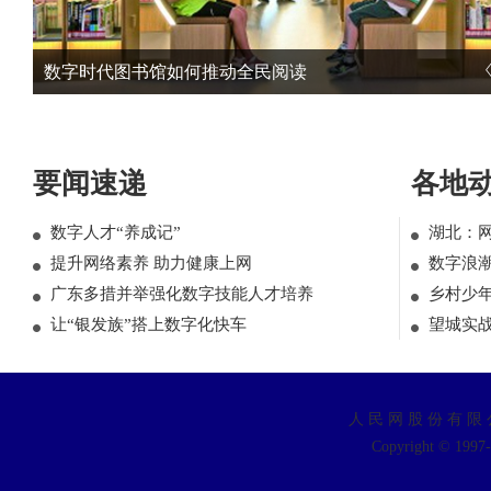
数字时代图书馆如何推动全民阅读
要闻速递
各地
数字人才“养成记”
湖北：
提升网络素养 助力健康上网
数字浪
广东多措并举强化数字技能人才培养
乡村少
让“银发族”搭上数字化快车
望城实
人 民 网 股 份 有 限 
Copyright © 1997-2