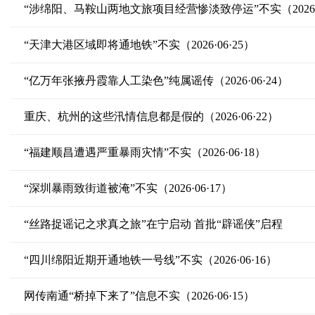
“涉绵阳、马鞍山两地文旅项目经营惨淡致停运”不实（2026·0
“天津大港区域即将通地铁”不实（2026·06·25）
“亿万年张掖丹霞靠人工染色”纯属谣传（2026·06·24）
重庆、杭州的这些汛情信息都是假的（2026·06·22）
“福建顺昌遭遇严重暴雨灾情”不实（2026·06·18）
“深圳暴雨致街道被淹”不实（2026·06·17）
“丝路捉谣记之求真之旅”在宁启动 首批“辟谣侠”启程
“四川绵阳近期开通地铁一号线”不实（2026·06·16）
网传南通“桥掉下来了”信息不实（2026·06·15）