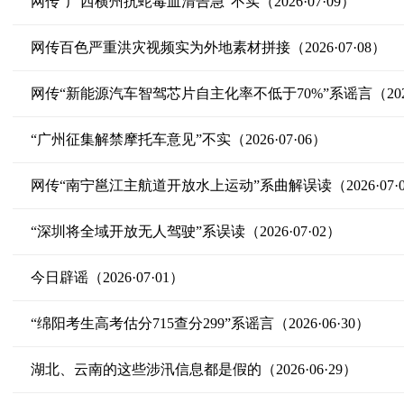
网传“广西横州抗蛇毒血清告急”不实（2026·07·09）
网传百色严重洪灾视频实为外地素材拼接（2026·07·08）
网传“新能源汽车智驾芯片自主化率不低于70%”系谣言（2026·
“广州征集解禁摩托车意见”不实（2026·07·06）
网传“南宁邕江主航道开放水上运动”系曲解误读（2026·07·0
“深圳将全域开放无人驾驶”系误读（2026·07·02）
今日辟谣（2026·07·01）
“绵阳考生高考估分715查分299”系谣言（2026·06·30）
湖北、云南的这些涉汛信息都是假的（2026·06·29）