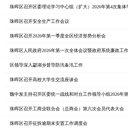
珠晖区召开区委理论学习中心组（扩大）2026年第4次集体
珠晖区召开安全生产工作会议
珠晖区召开2026年第一季度全区经济形势分析会
珠晖区人民政府2026年第一次全体会议暨政府系统廉政工
区领导深入酃湖乡督导防汛备汛工作
珠晖区召开高校大学生交流座谈会
魏中发主持召开区委统一战线和对台工作领导小组2026年
珠晖区召开工商业联合会（总商会）第六次会员代表大会
珠晖区召开征拆逾期未安置工作调度会