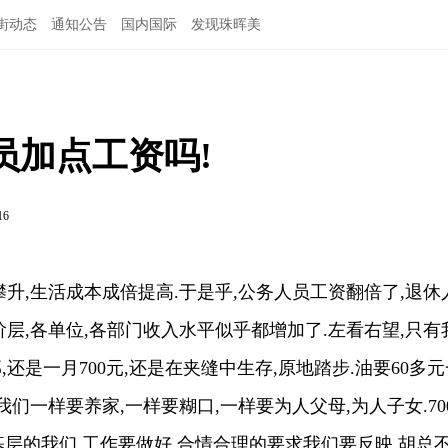
街动态
通知公告
国内国际
发现珠晖美
员加点工资吗!
16
副攀升,生活成本成倍提高.于是乎,公务人员工资翻倍了,退休
阶层,各单位,各部门收入水平似乎都增加了.左看右望,只有
还是一月700元,还是在夹缝中生存,原地踏步.油要60多元
,我们一样要养家,一样要糊口,一样要为人父母,为人子女.70
基层的我们,工作要做好,合情合理的要求我们要反映.胡总