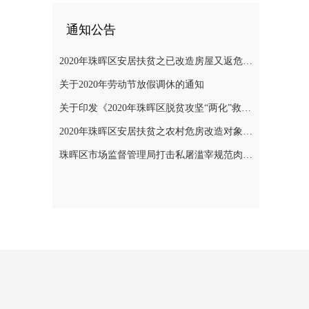
通知公告
2020年珠晖区安居扶贫之已改造房屋又返危需改造对象公示
关于2020年劳动节放假调休的通知
关于印发《2020年珠晖区脱贫攻坚“两化”救助帮扶实施方案》的通知
2020年珠晖区安居扶贫之农村危房改造对象公示
珠晖区市场监督管理局打击私屠滥宰规范肉品市场秩序专项整治行动方案