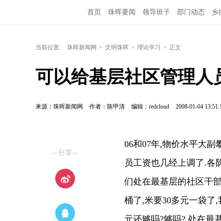
首页
珠晖要闻
领导班子
部门动态
乡
当前位置:
珠晖新闻网
>
文明珠晖
>
理论学习
>
正文
可以给基层社区管理人
来源：珠晖新闻网
作者：陈甲清
编辑：redcloud
2008-01-04 13:51:
06和07年,物价水平大
—分享—
员工资也几经上调了.各
们处在最基层的社区干部,
桶了,米要30多元一袋了
元还够吗?够吗? 处在最