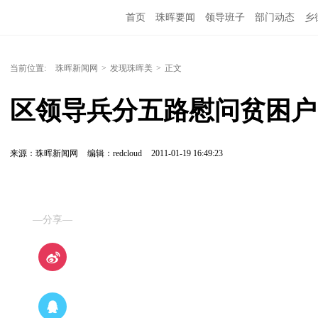
首页
珠晖要闻
领导班子
部门动态
乡
当前位置:
珠晖新闻网
>
发现珠晖美
>
正文
区领导兵分五路慰问贫困户
来源：珠晖新闻网
编辑：redcloud
2011-01-19 16:49:23
—分享—