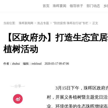
首页
珠晖要闻
领导班子
部门动态
乡
当前位置:
珠晖新闻网
>
热点专题
>
“防控疫情·珠晖在行动”专栏
>
正文
【区政府办】打造生态宜居
植树活动
作者：zhuhui
编辑：redcloud
2020-03-17 09:47:06
—分享—
3月15日下午，珠晖区政府
村，开展义务植树暨主题党日活
业、环境优美的生态珠晖增绿添