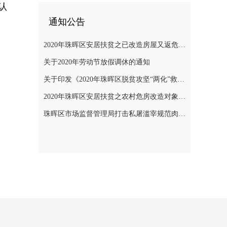
认
通知公告
2020年珠晖区安居扶贫之已改造房屋又返危需改造对象公示
关于2020年劳动节放假调休的通知
关于印发《2020年珠晖区脱贫攻坚“两化”救助帮扶实施方案》的通知
2020年珠晖区安居扶贫之农村危房改造对象公示
珠晖区市场监督管理局打击私屠滥宰规范肉品市场秩序专项整治行动方案