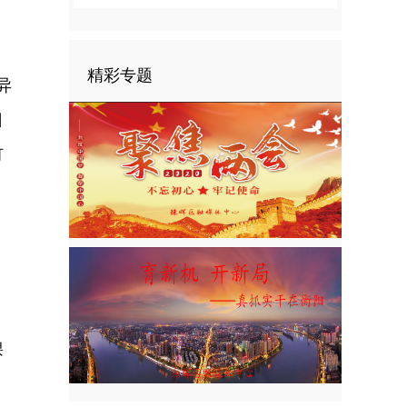
精彩专题
异
日
钉
。
课
。