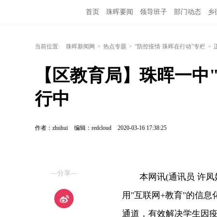
首页
珠晖要闻
领导班子
部门动态
乡
当前位置:
珠晖新闻网
>
热点专题
>
“防控疫情·珠晖在行动”专栏
>
【区教育局】珠晖一中
行中
作者：zhuhui
编辑：redcloud
2020-03-16 17:38:25
—分享—
本网讯(通讯员 许凤
用"互联网+教育"的信
通道，有效解决学生因疫