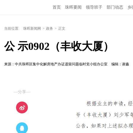
首页
珠晖要闻
领导班子
部门动态
乡
当前位置:
珠晖新闻网
>
政务
>
正文
公 示0902（丰收大厦）
来源：中共珠晖区集中化解房地产办证遗留问题临时党小组办公室
编辑：谢鑫
—分享—