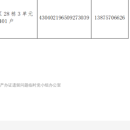
产办证遗留问题临时党小组办公室