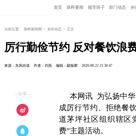
首页
珠晖要闻
领导班子
部门动态
乡
当前位置:
珠晖新闻网
>
乡街动态
>
正文
厉行勤俭节约 反对餐饮浪
来源：东风街道
作者：刘燕
编辑：鄢振辉
2020-09-22 21:30:47
—分享—
本网讯 为弘扬中
成厉行节约、拒绝餐饮
道茅坪社区组织辖区党
费”主题活动。