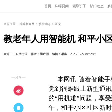
首页
珠晖要闻
领导班子
部门动态
乡
当前位置:
珠晖新闻网
>
乡街动态
>
正文
教老年人用智能机 和平小区
来源：广东路街道
作者：周玲俐
编辑：谢鑫
2020-10-27 09:52:09
—分享—
本网讯 随着智能
觉到很难跟上新型通讯
的“用机难”问题，享受
午，和平小区社区新时