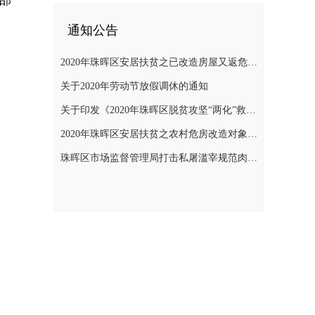
部
通知公告
2020年珠晖区安居扶贫之已改造房屋又返危需改造对象公示
关于2020年劳动节放假调休的通知
关于印发《2020年珠晖区脱贫攻坚“两化”救助帮扶实施方案》的通知
2020年珠晖区安居扶贫之农村危房改造对象公示
珠晖区市场监督管理局打击私屠滥宰规范肉品市场秩序专项整治行动方案