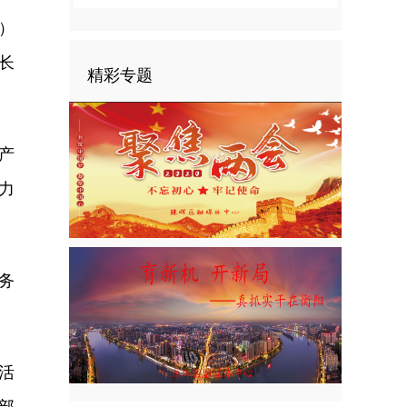
）
长
精彩专题
产
力
务
活