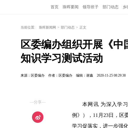
首页
珠晖要闻
领导班子
部门动态
乡
当前位置:
珠晖新闻网
>
部门动态
>
正文
区委编办组织开展《中
知识学习测试活动
来源：区委编办
作者：区委编办
编辑：谢鑫
2020-11-25 08:29:38
—分享—
本网讯 为深入学
例》），11月23日，
学习促落实，进一步强