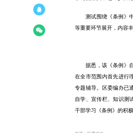
测试围绕《条例》
等重要环节展开，内容
据悉，该《条例》
在全市范围内首先进行
专题辅导。区委编办已
自学、宣传栏、知识测
干部学习《条例》的积