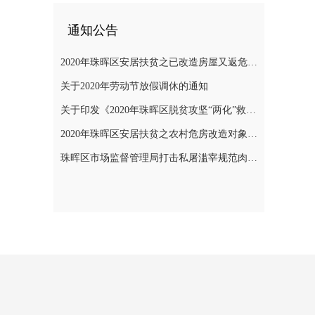
通知公告
2020年珠晖区安居扶贫之已改造房屋又返危需改造对象公示
关于2020年劳动节放假调休的通知
关于印发《2020年珠晖区脱贫攻坚“两化”救助帮扶实施方案》的通知
2020年珠晖区安居扶贫之农村危房改造对象公示
珠晖区市场监督管理局打击私屠滥宰规范肉品市场秩序专项整治行动方案