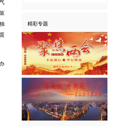
气
策
精彩专题
独
蛋
办