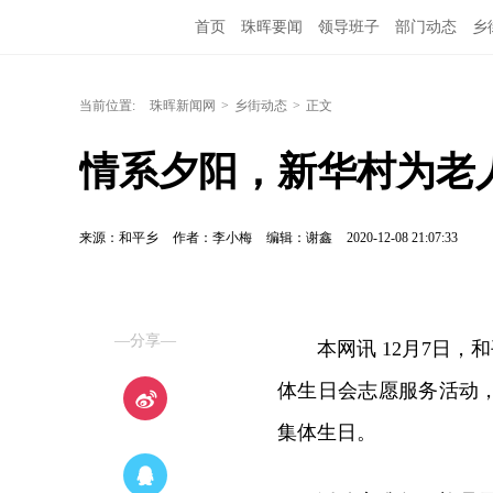
首页
珠晖要闻
领导班子
部门动态
乡
当前位置:
珠晖新闻网
>
乡街动态
>
正文
情系夕阳，新华村为老
来源：和平乡
作者：李小梅
编辑：谢鑫
2020-12-08 21:07:33
—分享—
本网讯 12月7日
体生日会志愿服务活动
集体生日。