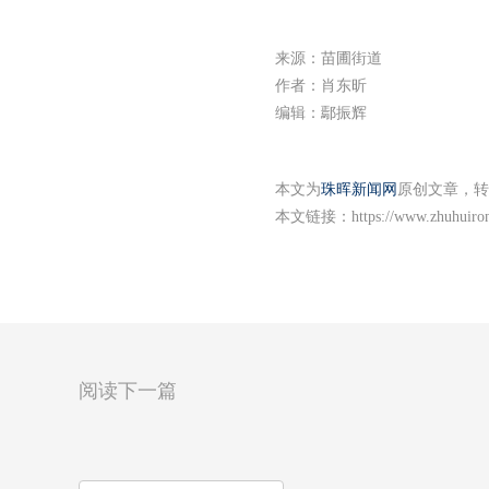
来源：苗圃街道
作者：肖东昕
编辑：鄢振辉
本文为
珠晖新闻网
原创文章，转
本文链接：
https://www.zhuhuiro
阅读下一篇