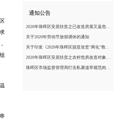
通知公告
区
2020年珠晖区安居扶贫之已改造房屋又返危需改造对象公示
求
关于2020年劳动节放假调休的通知
，
关于印发《2020年珠晖区脱贫攻坚“两化”救助帮扶实施方案》的通知
组
2020年珠晖区安居扶贫之农村危房改造对象公示
珠晖区市场监督管理局打击私屠滥宰规范肉品市场秩序专项整治行动方案
温
串