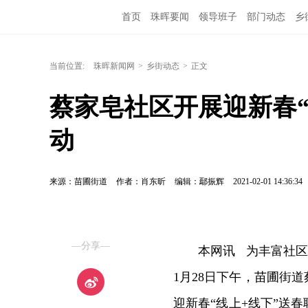
首页
珠晖要闻
领导班子
部门动态
乡
当前位置:
珠晖新闻网
>
乡街动态
>
正文
蔡家皂社区开展迎新春“
动
来源：苗圃街道
作者：肖东昕
编辑：鄢振辉
2021-02-01 14:36:34
—分享—
本网讯 为丰富社区
1月28日下午，苗圃街
迎新春“线上+线下”送