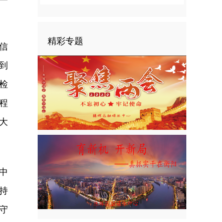
精彩专题
信
到
检
程
大
中
持
守