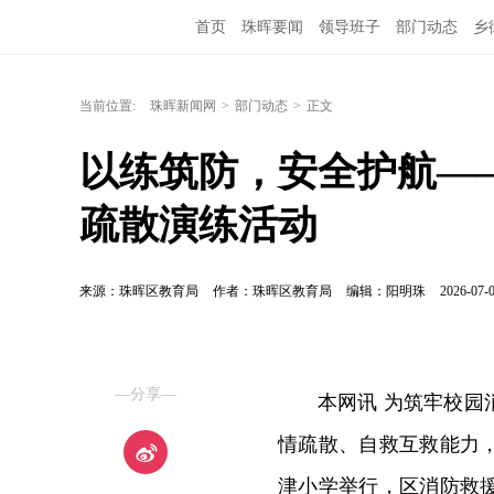
首页
珠晖要闻
领导班子
部门动态
乡
当前位置:
珠晖新闻网
>
部门动态
>
正文
以练筑防，安全护航—
疏散演练活动
来源：珠晖区教育局
作者：珠晖区教育局
编辑：阳明珠
2026-07-0
—分享—
本网讯 为筑牢校
情疏散、自救互救能力，
津小学举行，区消防救