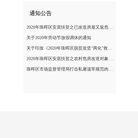
通知公告
2020年珠晖区安居扶贫之已改造房屋又返危需改造对象公示
关于2020年劳动节放假调休的通知
关于印发《2020年珠晖区脱贫攻坚“两化”救助帮扶实施方案》的通知
2020年珠晖区安居扶贫之农村危房改造对象公示
珠晖区市场监督管理局打击私屠滥宰规范肉品市场秩序专项整治行动方案