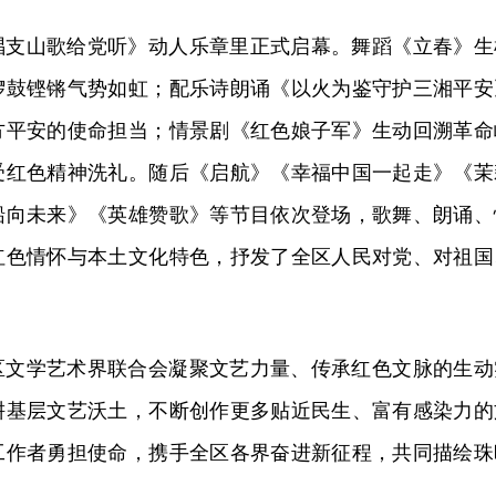
唱支山歌给党听》动人乐章里正式启幕。舞蹈《立春》生
锣鼓铿锵气势如虹；配乐诗朗诵《以火为鉴守护三湘平安
方平安的使命担当；情景剧《红色娘子军》生动回溯革命
受红色精神洗礼。随后《启航》《幸福中国一起走》《茉
船向未来》《英雄赞歌》等节目依次登场，歌舞、朗诵、
红色情怀与本土文化特色，抒发了全区人民对党、对祖国
。
区文学艺术界联合会凝聚文艺力量、传承红色文脉的生动
耕基层文艺沃土，不断创作更多贴近民生、富有感染力的
工作者勇担使命，携手全区各界奋进新征程，共同描绘珠