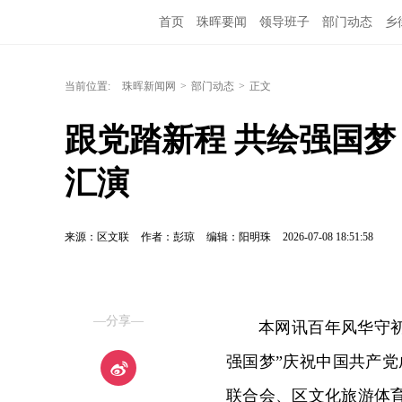
首页
珠晖要闻
领导班子
部门动态
乡
当前位置:
珠晖新闻网
>
部门动态
>
正文
跟党踏新程 共绘强国梦
汇演
来源：区文联
作者：彭琼
编辑：阳明珠
2026-07-08 18:51:58
—分享—
本网讯百年风华守初
强国梦”庆祝中国共产党
联合会、区文化旅游体