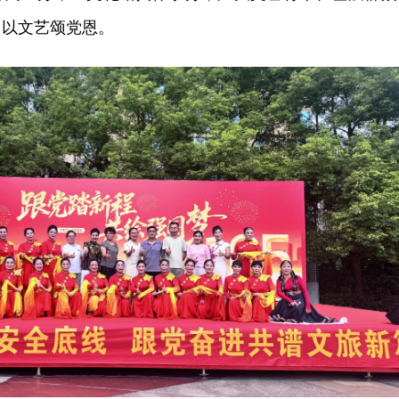
，以文艺颂党恩。