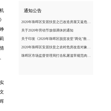
机
通知公告
》
2020年珠晖区安居扶贫之已改造房屋又返危需改造对象公示
峥
关于2020年劳动节放假调休的通知
莉
关于印发《2020年珠晖区脱贫攻坚“两化”救助帮扶实施方案》的通知
2020年珠晖区安居扶贫之农村危房改造对象公示
情
珠晖区市场监督管理局打击私屠滥宰规范肉品市场秩序专项整治行动方案
、
实
文
晖