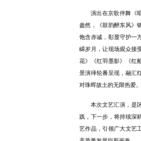
演出在京歌伴舞《
盎然，《鼓韵醉东风》
饱含赤诚，彰显守护一
嵘岁月，让现场观众接
花》《红羽墨影》《红
景演绎轮番呈现，融汇
对珠晖故土的无限热爱
本次文艺汇演，是
践，下一步，将持续深
艺作品，引领广大文艺
高质量发展崭新画卷。