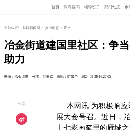
首页
珠晖要闻
领导班子
部门动态
乡
当前位置:
珠晖新闻网
>
乡街动态
>
正文
冶金街道建国里社区：争当
助力
来源：冶金街道
作者：江美霖
编辑：旷翕予
2024-08-20 16:27:05
—分享—
本网讯 为积极响
展大会号召。近日，冶
丨七彩画笔里的雁城之