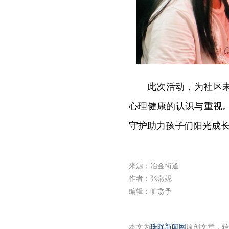
此次活动，为社区
心理健康的认识与重视
守护助力孩子们阳光成
来源：冶金街道
作者：张燕妮
编辑：旷翕予
本文为
珠晖新闻网
原创文章，转