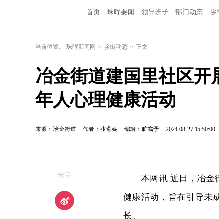
首页
珠晖要闻
领导班子
部门动态
乡
当前位置:
珠晖新闻网
>
乡街动态
>
正文
冶金街道建国里社区开展
年人心理健康活动
来源：冶金街道
作者：张燕妮
编辑：旷翕予
2024-08-27 15:50:00
—分享—
本网讯 近日，冶金
健康活动，旨在引导未
长。