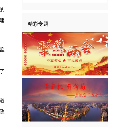
的
建
精彩专题
监
，
了
道
政