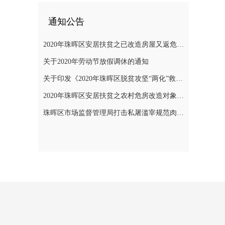
通知公告
2020年珠晖区安居扶贫之已改造房屋又返危需改造对象公示
关于2020年劳动节放假调休的通知
关于印发《2020年珠晖区脱贫攻坚“两化”救助帮扶实施方案》的通知
2020年珠晖区安居扶贫之农村危房改造对象公示
珠晖区市场监督管理局打击私屠滥宰规范肉品市场秩序专项整治行动方案