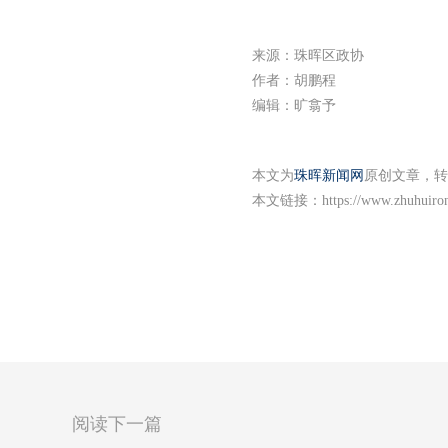
来源：珠晖区政协
作者：胡鹏程
编辑：旷翕予
本文为
珠晖新闻网
原创文章，转
本文链接：
https://www.zhuhuiro
阅读下一篇