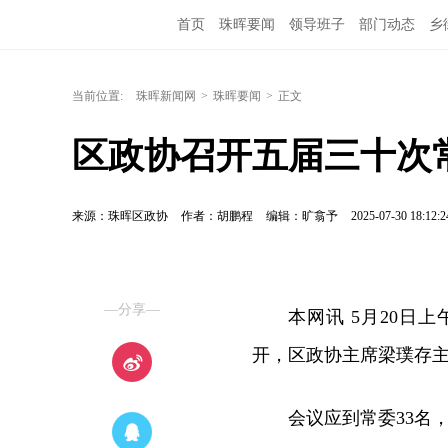
首页
珠晖要闻
领导班子
部门动态
乡
当前位置:
珠晖新闻网
>
珠晖要闻
>
正文
区政协召开五届三十次
来源：珠晖区政协
作者：胡鹏程
编辑：旷翕予
2025-07-30 18:12:2
—分享—
本网讯 5月20
开，区政协主席梁璞存
会议应到常委33名